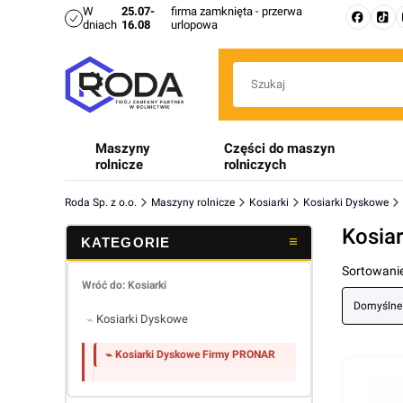
W
25.07-
firma zamknięta - przerwa
dniach
16.08
urlopowa
Maszyny
Części do maszyn
rolnicze
rolniczych
Roda Sp. z o.o.
Maszyny rolnicze
Kosiarki
Kosiarki Dyskowe
Kosia
Lista 
Sortowanie
Wróć do: Kosiarki
Domyślne
Kosiarki Dyskowe
Kosiarki Dyskowe Firmy PRONAR
Koniec menu