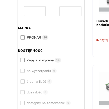
PRONAR
Kosiar
MARKA
Marka
PRONAR
16
Zapytaj
DOSTĘPNOŚĆ
Dostępność
Zapytaj o wycenę
16
na wyczerpaniu
0
średnia ilość
0
duża ilość
0
dostępny na zamówienie
0