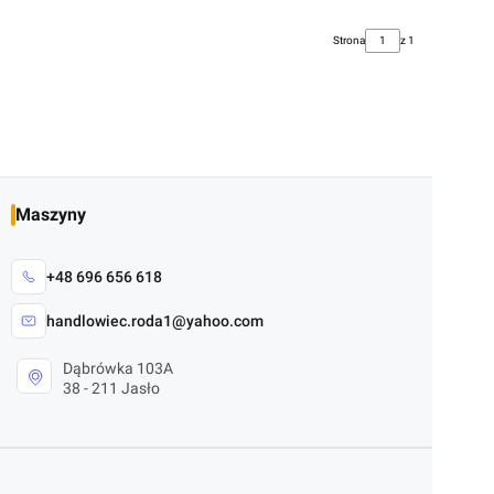
Strona
z 1
Maszyny
+48 696 656 618
handlowiec.roda1@yahoo.com
Dąbrówka 103A
38 - 211 Jasło