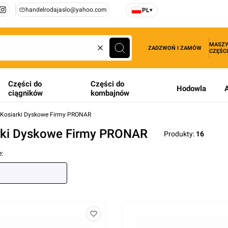
handelrodajaslo@yahoo.com
PL
▾
MASZY
ZADZWOŃ I ZAMÓW
CZĘŚCI
Wyczyść
Szukaj
Części do
Części do
Hodowla
ciągników
kombajnów
Kosiarki Dyskowe Firmy PRONAR
rki Dyskowe Firmy PRONAR
Produkty:
16
produktów
: