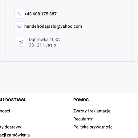
+48 608 175 887
handelrodajaslo@yahoo.com
Dąbrówka 103A
38 - 211 Jasło
I I DOSTAWA
POMOC
ności
Zwroty i reklamacje
Regulamin
zty dostawy
Polityka prywatności
zacji zamówienia