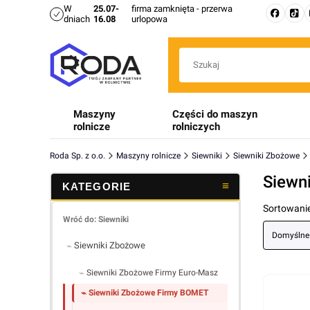
W
25.07-
firma zamknięta - przerwa
dniach
16.08
urlopowa
Maszyny
Części do maszyn
rolnicze
rolniczych
Roda Sp. z o.o.
Maszyny rolnicze
Siewniki
Siewniki Zbożowe
Siewn
Lista 
Sortowanie
Wróć do: Siewniki
Domyślne
Siewniki Zbożowe
Siewniki Zbożowe Firmy Euro-Masz
Siewniki Zbożowe Firmy BOMET