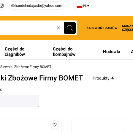
handelrodajaslo@yahoo.com
PL
▾
MASZY
ZADZWOŃ I ZAMÓW
CZĘŚCI
Wyczyść
Szukaj
Części do
Części do
Hodowla
ciągników
kombajnów
Siewniki Zbożowe Firmy BOMET
iki Zbożowe Firmy BOMET
Produkty:
4
produktów
: