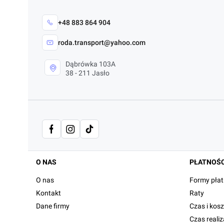
+48 883 864 904
roda.transport@yahoo.com
Dąbrówka 103A
38 - 211 Jasło
Linki w stopce
O NAS
PŁATNOŚC
O nas
Formy płat
Kontakt
Raty
Dane firmy
Czas i kos
Czas reali