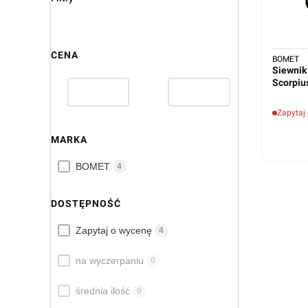
CENA
BOMET
Siewnik
Scorpiu
Zapytaj
MARKA
Marka
BOMET
4
DOSTĘPNOŚĆ
Dostępność
Zapytaj o wycenę
4
na wyczerpaniu
0
średnia ilość
0