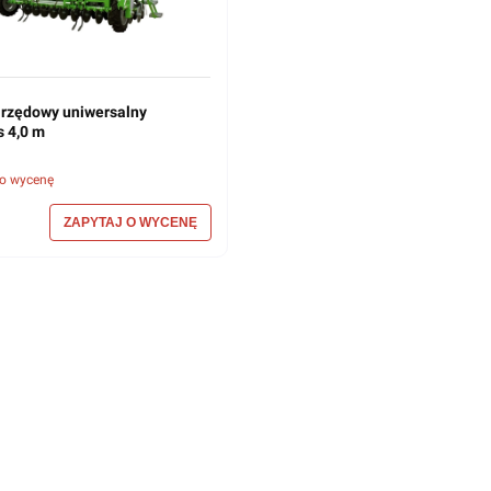
 rzędowy uniwersalny
s 4,0 m
 o wycenę