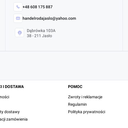
+48 608 175 887
handelrodajaslo@yahoo.com
Dąbrówka 103A
38 - 211 Jasło
I I DOSTAWA
POMOC
ności
Zwroty i reklamacje
Regulamin
zty dostawy
Polityka prywatności
zacji zamówienia