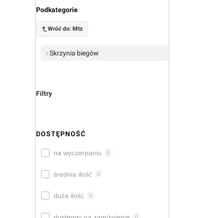
Podkategorie
Wróć do: Mtz
Skrzynia biegów
Filtry
DOSTĘPNOŚĆ
Dostępność
na wyczerpaniu
0
średnia ilość
0
duża ilość
0
dostępny na zamówienie
0