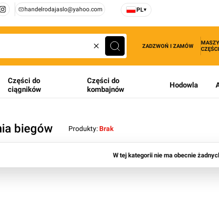
handelrodajaslo@yahoo.com
PL
▾
MASZY
ZADZWOŃ I ZAMÓW
CZĘŚCI
Wyczyść
Szukaj
Części do
Części do
Hodowla
ciągników
kombajnów
nia biegów
Produkty:
Brak
produktów
W tej kategorii nie ma obecnie żadny