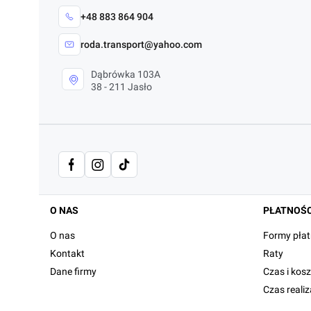
+48 883 864 904
roda.transport@yahoo.com
Dąbrówka 103A
38 - 211 Jasło
Linki w stopce
O NAS
PŁATNOŚC
O nas
Formy płat
Kontakt
Raty
Dane firmy
Czas i kos
Czas reali