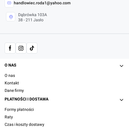
handlowiec.roda1@yahoo.com
Dąbrówka 103A
38 - 211 Jasło
Linki w stopce
O NAS
O nas
Kontakt
Dane firmy
PŁATNOŚCI I DOSTAWA
Formy płatności
Raty
Czas i koszty dostawy