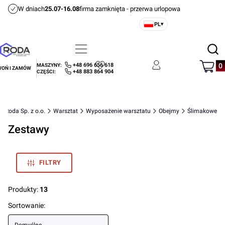
W dniach
25.07-16.08
firma zamknięta - przerwa urlopowa
PL
▾
Otwórz
Menu
Szukaj
Produ
+48 696 656 618
MASZYNY:
OŃ I ZAMÓW
Ulubione
Zaloguj się
Koszyk
+48 883 864 904
CZĘŚCI:
Roda Sp. z o.o.
Warsztat
Wyposażenie warsztatu
Obejmy
Ślimakowe
Zestawy
FILTRY
Produkty:
13
Lista produktów
Sortowanie: