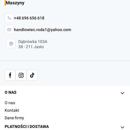
Maszyny
+48 696 656 618
handlowiec.roda1@yahoo.com
Dąbrówka 103A
38 - 211 Jasło
Linki w stopce
O NAS
O nas
Kontakt
Dane firmy
PŁATNOŚCI I DOSTAWA