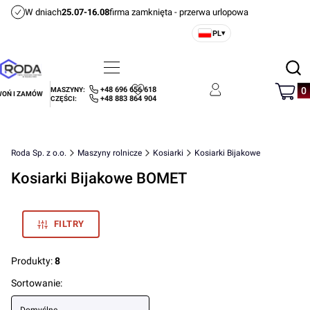
W dniach
25.07-16.08
firma zamknięta - przerwa urlopowa
PL
▾
Otwórz
Menu
Szukaj
Produ
+48 696 656 618
MASZYNY:
OŃ I ZAMÓW
Ulubione
Zaloguj się
Koszyk
+48 883 864 904
CZĘŚCI:
Roda Sp. z o.o.
Maszyny rolnicze
Kosiarki
Kosiarki Bijakowe
Kosiarki Bijakowe BOMET
FILTRY
Produkty:
8
Lista produktów
Sortowanie: