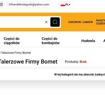
handelrodajaslo@yahoo.com
PL
▾
MASZY
ZADZWOŃ I ZAMÓW
CZĘŚCI
Wyczyść
Szukaj
Części do
Części do
Hodowla
ciągników
kombajnów
i Talerzowe Firmy Bomet
 Talerzowe Firmy Bomet
Produkty:
Brak
produktów
W tej kategorii nie ma obecnie żadny