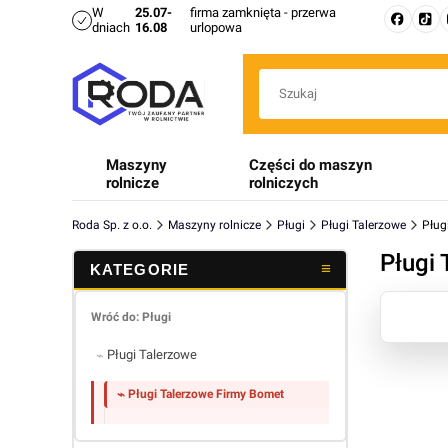
W
25.07-
firma zamknięta - przerwa
dniach
16.08
urlopowa
Maszyny
Części do maszyn
rolnicze
rolniczych
Roda Sp. z o.o.
Maszyny rolnicze
Pługi
Pługi Talerzowe
Pług
Pługi
Lista 
Wróć do: Pługi
Pługi Talerzowe
Pługi Talerzowe Firmy Bomet
Koniec menu