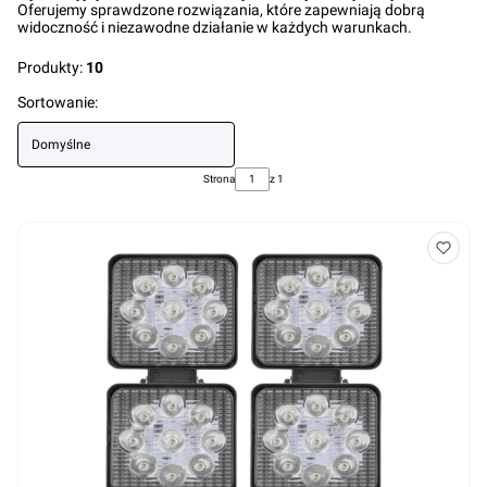
Oferujemy sprawdzone rozwiązania, które zapewniają dobrą
widoczność i niezawodne działanie w każdych warunkach.
Produkty:
10
Lista produktów
Sortowanie:
Domyślne
Strona
z 1