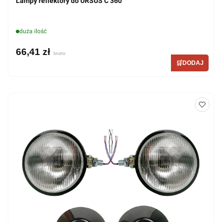
Lampy reflektory do URSUS C 360
duża ilość
66,41 zł