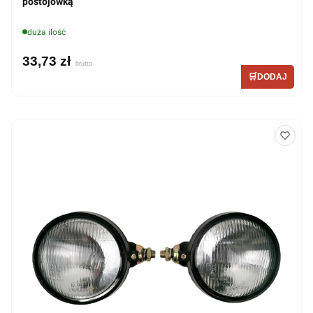
postojówką
duża ilość
33,73 zł