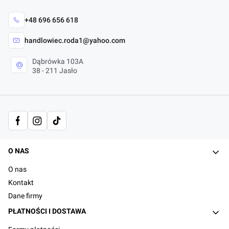
+48 696 656 618
handlowiec.roda1@yahoo.com
Dąbrówka 103A
38 - 211 Jasło
Linki w stopce
O NAS
O nas
Kontakt
Dane firmy
PŁATNOŚCI I DOSTAWA