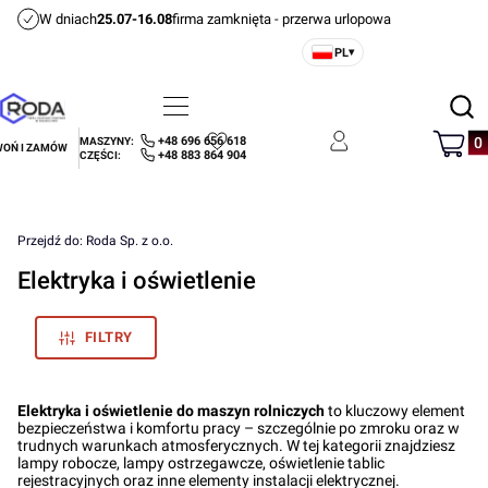
W dniach
25.07-16.08
firma zamknięta - przerwa urlopowa
PL
▾
Otwórz
Menu
Szukaj
Produ
+48 696 656 618
MASZYNY:
OŃ I ZAMÓW
Ulubione
Zaloguj się
Koszyk
+48 883 864 904
CZĘŚCI:
Przejdź do:
Roda Sp. z o.o.
Elektryka i oświetlenie
FILTRY
Elektryka i oświetlenie do maszyn rolniczych
to kluczowy element
bezpieczeństwa i komfortu pracy – szczególnie po zmroku oraz w
trudnych warunkach atmosferycznych. W tej kategorii znajdziesz
lampy robocze, lampy ostrzegawcze, oświetlenie tablic
rejestracyjnych oraz inne elementy instalacji elektrycznej.