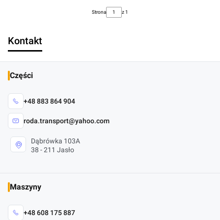
Strona
z 1
Kontakt
Części
+48 883 864 904
roda.transport@yahoo.com
Dąbrówka 103A
38 - 211 Jasło
Maszyny
+48 608 175 887