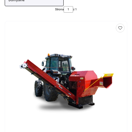
Domyślne
Strona
z 1