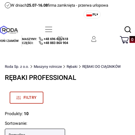
W dniach
25.07-16.08
firma zamknięta - przerwa urlopowa
PL
▾
Otwórz
Menu
Szukaj
Produ
+48 696 656 618
MASZYNY:
OŃ I ZAMÓW
Ulubione
Zaloguj się
Koszyk
+48 883 864 904
CZĘŚCI:
Roda Sp. z o.o.
Maszyny rolnicze
Rębaki
RĘBAKI DO CIĄGNIKÓW
RĘBAKI PROFESSIONAL
FILTRY
Produkty:
10
Lista produktów
Sortowanie: