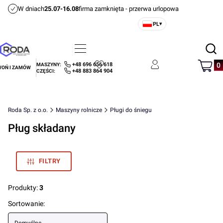
W dniach
25.07-16.08
firma zamknięta - przerwa urlopowa
PL
▾
Otwórz
Menu
Szukaj
Produ
+48 696 656 618
MASZYNY:
OŃ I ZAMÓW
Ulubione
Zaloguj się
Koszyk
+48 883 864 904
CZĘŚCI:
Roda Sp. z o.o.
Maszyny rolnicze
Pługi do śniegu
Pług składany
FILTRY
Produkty:
3
Lista produktów
Sortowanie: