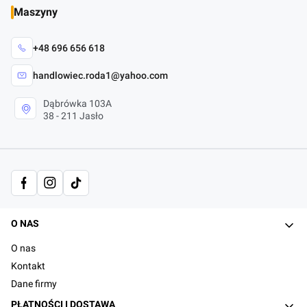
Maszyny
+48 696 656 618
handlowiec.roda1@yahoo.com
Dąbrówka 103A
38 - 211 Jasło
Linki w stopce
O NAS
O nas
Kontakt
Dane firmy
PŁATNOŚCI I DOSTAWA