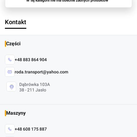
W tej kategorii nie ma obecnie żadnych produktów
Kontakt
Części
+48 883 864 904
roda.transport@yahoo.com
Dąbrówka 103A
38 - 211 Jasło
Maszyny
+48 608 175 887