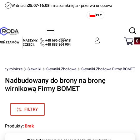
W dniach
25.07-16.08
firma zamknięta - przerwa urlopowa
PL
▾
Otwórz
Menu
Szukaj
Produ
+48 696 656 618
MASZYNY:
OŃ I ZAMÓW
Ulubione
Zaloguj się
Koszyk
+48 883 864 904
CZĘŚCI:
zyny rolnicze
Siewniki
Siewniki Zbożowe
Siewniki Zbożowe Firmy BOMET
Nadbudowany do brony na bronę
wirnikową Firmy BOMET
FILTRY
Produkty:
Brak
Lista produktów