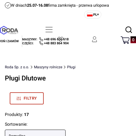
W dniach
25.07-16.08
firma zamknięta - przerwa urlopowa
PL
▾
Otwórz
Menu
Szukaj
Produ
+48 696 656 618
MASZYNY:
OŃ I ZAMÓW
Ulubione
Zaloguj się
Koszyk
+48 883 864 904
CZĘŚCI:
Roda Sp. z o.o.
Maszyny rolnicze
Pługi
Pługi Dłutowe
FILTRY
Produkty:
17
Lista produktów
Sortowanie: