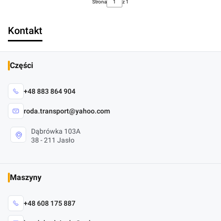
Strona
z 1
Kontakt
Części
+48 883 864 904
roda.transport@yahoo.com
Dąbrówka 103A
38 - 211 Jasło
Maszyny
+48 608 175 887