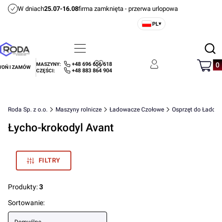
W dniach
25.07-16.08
firma zamknięta - przerwa urlopowa
PL
▾
Otwórz
Menu
Szukaj
Produ
+48 696 656 618
MASZYNY:
OŃ I ZAMÓW
Ulubione
Zaloguj się
Koszyk
+48 883 864 904
CZĘŚCI:
Roda Sp. z o.o.
Maszyny rolnicze
Ładowacze Czołowe
Osprzęt do Ładow
Łycho-krokodyl Avant
FILTRY
Produkty:
3
Lista produktów
Sortowanie: