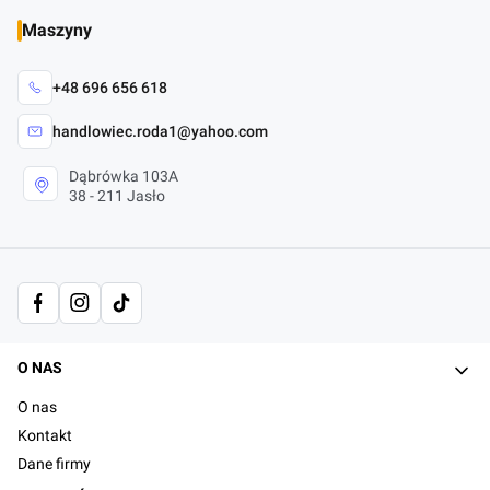
Maszyny
+48 696 656 618
handlowiec.roda1@yahoo.com
Dąbrówka 103A
38 - 211 Jasło
Linki w stopce
O NAS
O nas
Kontakt
Dane firmy