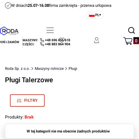
W dniach
25.07-16.08
firma zamknięta - przerwa urlopowa
PL
▾
Otwórz
Menu
Szukaj
Produ
+48 696 656 618
MASZYNY:
OŃ I ZAMÓW
Ulubione
Zaloguj się
Koszyk
+48 883 864 904
CZĘŚCI:
Roda Sp. z o.o.
Maszyny rolnicze
Pługi
Pługi Talerzowe
FILTRY
Produkty:
Brak
Lista produktów
W tej kategorii nie ma obecnie żadnych produktów