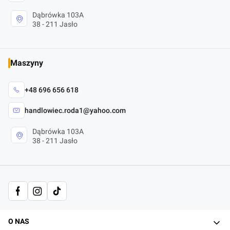
Dąbrówka 103A
38 - 211 Jasło
Maszyny
+48 696 656 618
handlowiec.roda1@yahoo.com
Dąbrówka 103A
38 - 211 Jasło
Linki w stopce
O NAS