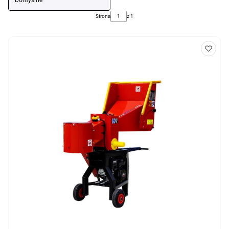
Domyślne
Strona
z 1