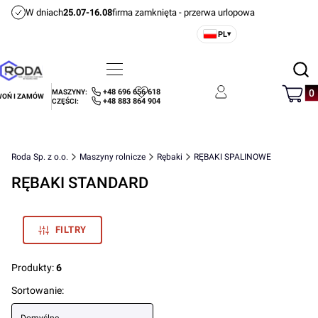
W dniach
25.07-16.08
firma zamknięta - przerwa urlopowa
PL
▾
Otwórz
Menu
Szukaj
Produ
+48 696 656 618
MASZYNY:
OŃ I ZAMÓW
Ulubione
Zaloguj się
Koszyk
+48 883 864 904
CZĘŚCI:
Roda Sp. z o.o.
Maszyny rolnicze
Rębaki
RĘBAKI SPALINOWE
RĘBAKI STANDARD
FILTRY
Produkty:
6
Lista produktów
Sortowanie: