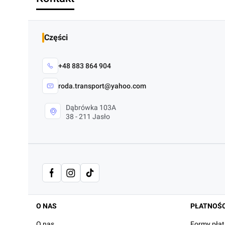
Części
+48 883 864 904
roda.transport@yahoo.com
Dąbrówka 103A
38 - 211 Jasło
Linki w stopce
O NAS
PŁATNOŚC
O nas
Formy płat