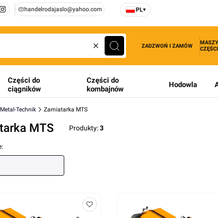
handelrodajaslo@yahoo.com
PL
▾
MASZY
ZADZWOŃ I ZAMÓW
CZĘŚCI
Wyczyść
Szukaj
Części do
Części do
Hodowla
ciągników
kombajnów
 Metal-Technik
Zamiatarka MTS
tarka MTS
Produkty:
3
produktów
: