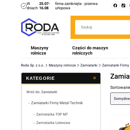
W
25.07-
firma zamknięta - przerwa
dniach
16.08
urlopowa
Maszyny
Części do maszyn
rolnicze
rolniczych
Roda Sp. z o.o.
Maszyny rolnicze
Zamiatarki
Zamiatarki Firmy
Zamia
Lista 
Sortowanie
Wróć do: Zamiatarki
Domyślne
Zamiatarki Firmy Metal-Technik
Zamiatarka TOP MT
Zamiatarka Listwowa