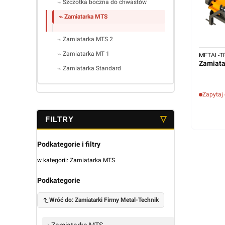
Szczotka boczna do chwastów
Zamiatarka MTS
Zamiatarka MTS 2
Zamiatarka MT 1
METAL-T
Zamiat
Zamiatarka Standard
Koniec menu
Zapytaj
Podkategorie i filtry
w kategorii: Zamiatarka MTS
Podkategorie
Wróć do: Zamiatarki Firmy Metal-Technik
Zamiatarka MTS