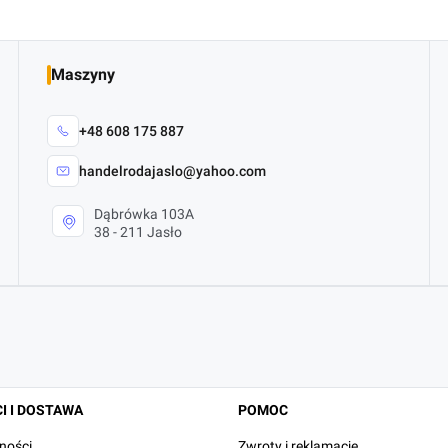
Maszyny
+48 608 175 887
handelrodajaslo@yahoo.com
Dąbrówka 103A
38 - 211 Jasło
I I DOSTAWA
POMOC
ności
Zwroty i reklamacje