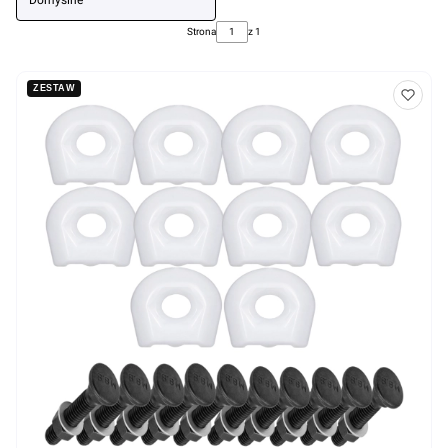
Domyślne
Strona
z 1
ZESTAW