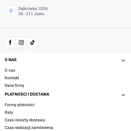
Dąbrówka 103A
38 - 211 Jasło
Linki w stopce
O NAS
O nas
Kontakt
Dane firmy
PŁATNOŚCI I DOSTAWA
Formy płatności
Raty
Czas i koszty dostawy
Czas realizacji zamówienia