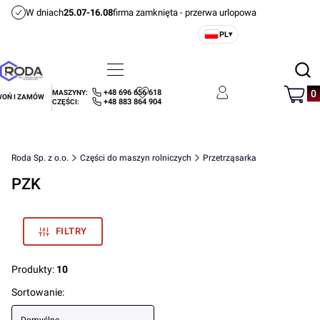
W dniach
25.07-16.08
firma zamknięta - przerwa urlopowa
PL
▾
Otwórz
Menu
Szukaj
Produ
+48 696 656 618
MASZYNY:
OŃ I ZAMÓW
Ulubione
Zaloguj się
Koszyk
+48 883 864 904
CZĘŚCI:
Roda Sp. z o.o.
Części do maszyn rolniczych
Przetrząsarka
PZK
FILTRY
Produkty:
10
Lista produktów
Sortowanie: