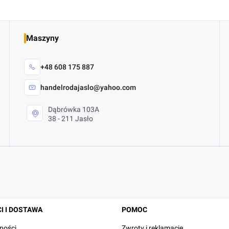
Maszyny
+48 608 175 887
handelrodajaslo@yahoo.com
Dąbrówka 103A
38 - 211 Jasło
I I DOSTAWA
POMOC
ności
Zwroty i reklamacje