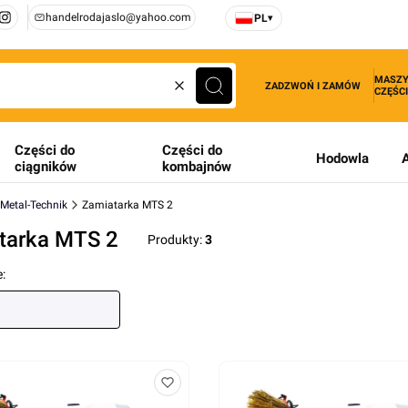
handelrodajaslo@yahoo.com
PL
▾
MASZY
ZADZWOŃ I ZAMÓW
CZĘŚCI
Wyczyść
Szukaj
Części do
Części do
Hodowla
ciągników
kombajnów
 Metal-Technik
Zamiatarka MTS 2
tarka MTS 2
Produkty:
3
produktów
: