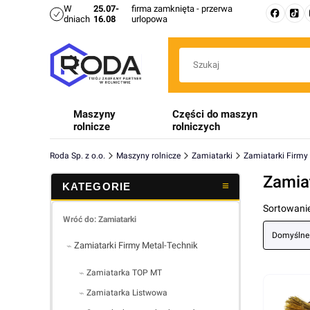
W
25.07-
firma zamknięta - przerwa
dniach
16.08
urlopowa
Maszyny
Części do maszyn
rolnicze
rolniczych
Roda Sp. z o.o.
Maszyny rolnicze
Zamiatarki
Zamiatarki Firmy
Zamia
Lista 
Sortowanie
Wróć do: Zamiatarki
Domyślne
Zamiatarki Firmy Metal-Technik
Zamiatarka TOP MT
Zamiatarka Listwowa