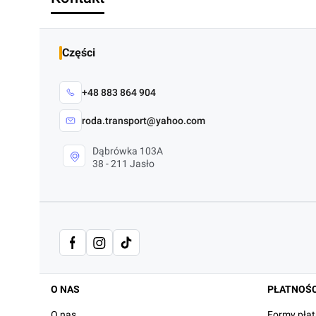
Części
+48 883 864 904
roda.transport@yahoo.com
Dąbrówka 103A
38 - 211 Jasło
Linki w stopce
O NAS
PŁATNOŚC
O nas
Formy płat