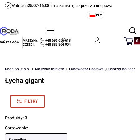
W dniach
25.07-16.08
firma zamknięta - przerwa urlopowa
PL
▾
Otwórz
Menu
Szukaj
Produ
+48 696 656 618
MASZYNY:
OŃ I ZAMÓW
Ulubione
Zaloguj się
Koszyk
+48 883 864 904
CZĘŚCI:
Roda Sp. z o.o.
Maszyny rolnicze
Ładowacze Czołowe
Osprzęt do Ładow
Łycha gigant
FILTRY
Produkty:
3
Lista produktów
Sortowanie: