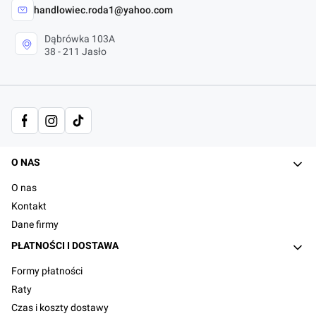
handlowiec.roda1@yahoo.com
Dąbrówka 103A
38 - 211 Jasło
Linki w stopce
O NAS
O nas
Kontakt
Dane firmy
PŁATNOŚCI I DOSTAWA
Formy płatności
Raty
Czas i koszty dostawy