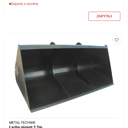
Zapytaj o wycenę
METAL-TECHNIK
Łycha gigant 2,2m