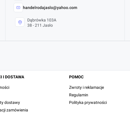
handelrodajaslo@yahoo.com
Dąbrówka 103A
38 - 211 Jasło
I I DOSTAWA
POMOC
ności
Zwroty i reklamacje
Regulamin
zty dostawy
Polityka prywatności
zacji zamówienia