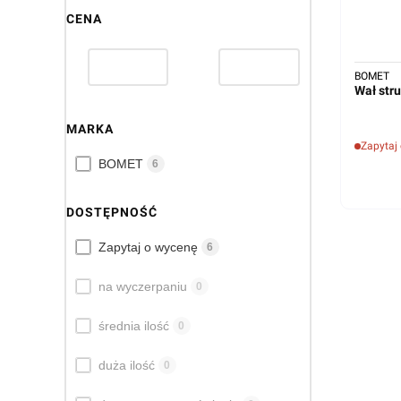
CENA
BOMET
Wał str
MARKA
Zapytaj
Marka
BOMET
6
DOSTĘPNOŚĆ
Dostępność
Zapytaj o wycenę
6
na wyczerpaniu
0
średnia ilość
0
duża ilość
0