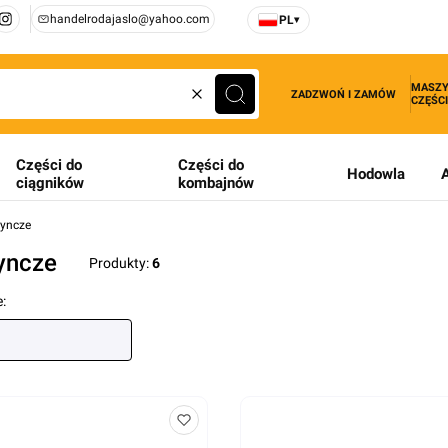
handelrodajaslo@yahoo.com
PL
▾
MASZY
ZADZWOŃ I ZAMÓW
CZĘŚCI
Wyczyść
Szukaj
Części do
Części do
Hodowla
ciągników
kombajnów
yncze
yncze
Produkty:
6
produktów
: