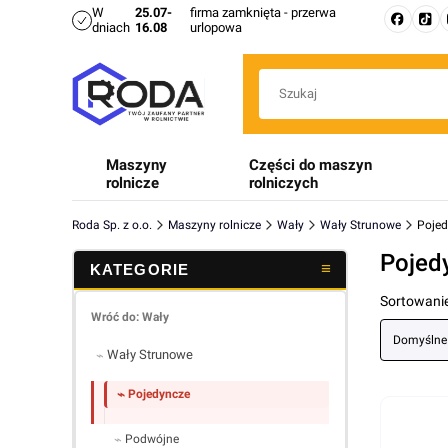
W
25.07-
firma zamknięta - przerwa
dniach
16.08
urlopowa
Maszyny
Części do maszyn
rolnicze
rolniczych
Roda Sp. z o.o.
Maszyny rolnicze
Wały
Wały Strunowe
Pojed
Pojed
Lista 
Sortowanie
Wróć do: Wały
Domyślne
Wały Strunowe
Pojedyncze
Podwójne