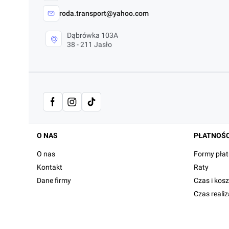
roda.transport@yahoo.com
Dąbrówka 103A
38 - 211 Jasło
Linki w stopce
O NAS
PŁATNOŚC
O nas
Formy płat
Kontakt
Raty
Dane firmy
Czas i kos
Czas reali