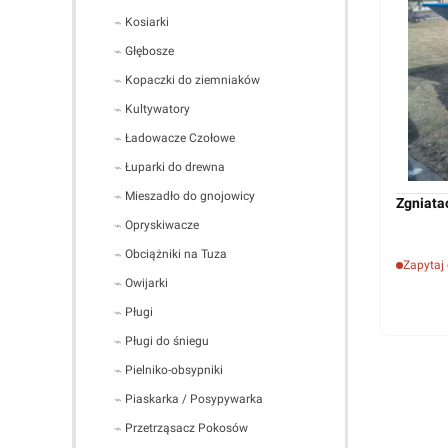
Kosiarki
Głębosze
Kopaczki do ziemniaków
Kultywatory
Ładowacze Czołowe
Łuparki do drewna
Mieszadło do gnojowicy
Opryskiwacze
Obciążniki na Tuza
Zapytaj
Owijarki
Pługi
Pługi do śniegu
Pielniko-obsypniki
Piaskarka / Posypywarka
Przetrząsacz Pokosów