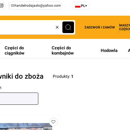
handelrodajaslo@yahoo.com
PL
▾
MASZY
ZADZWOŃ I ZAMÓW
CZĘŚCI
Wyczyść
Szukaj
Części do
Części do
Hodowla
ciągników
kombajnów
wniki do zboża
Produkty:
1
produktów
: