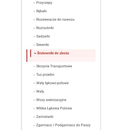
Przyczepy
Rębaki
Rozsiewacze do nawozu
Rozrzutniki
Sadzarki
Siewniki
Śrutowniki do zboża
Skrzynie Transportowe
Tuz przedni
Wały łąkowo-polowe
Wały
Wozy asenizacyjne
Włóka Łąkowa Polowa
Zamiatarki
Zgarniacz / Podgarniacz do Paszy