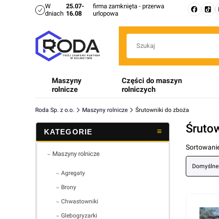
W
25.07-
firma zamknięta - przerwa
dniach
16.08
urlopowa
Maszyny
Części do maszyn
rolnicze
rolniczych
Roda Sp. z o.o.
Maszyny rolnicze
Śrutowniki do zboża
Śruto
Lista 
Sortowanie
Maszyny rolnicze
Domyślne
Agregaty
Brony
Chwastowniki
Glebogryzarki