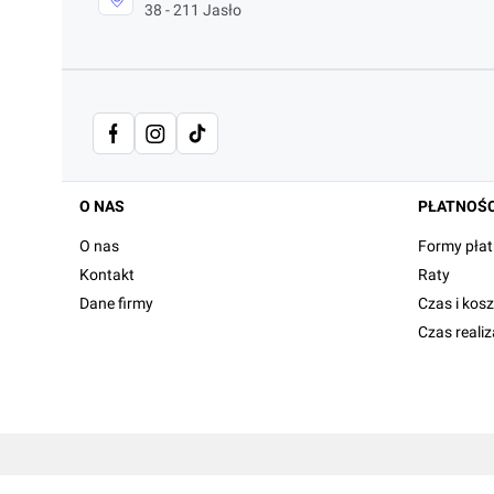
38 - 211 Jasło
Linki w stopce
O NAS
PŁATNOŚC
O nas
Formy płat
Kontakt
Raty
Dane firmy
Czas i kos
Czas reali