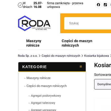
W
25.07-
firma zamknięta - przerwa
dniach
16.08
urlopowa
Maszyny
Części do maszyn
rolnicze
rolniczych
Roda Sp. z o.o.
Części do maszyn rolniczych
Kosiarka bijakowa
Kosia
Lista 
Sortowanie
Maszyny rolnicze
Domyślne
Części do maszyn rolniczych
Agregat podorywkowy
Agregat talerzowy
Agregat uprawowy