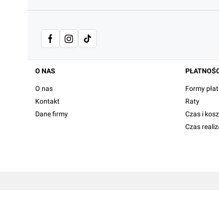
Linki w stopce
O NAS
PŁATNOŚC
O nas
Formy płat
Kontakt
Raty
Dane firmy
Czas i kos
Czas reali