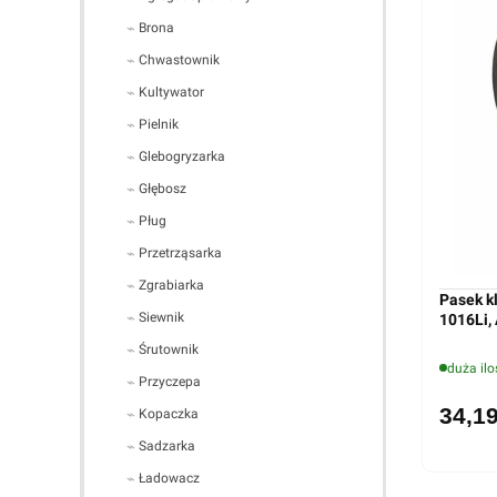
Brona
Chwastownik
Kultywator
Pielnik
Glebogryzarka
Głębosz
Pług
Przetrząsarka
Zgrabiarka
Pasek k
Siewnik
1016Li,
Śrutownik
duża ilo
Przyczepa
34,19
Kopaczka
Sadzarka
Ładowacz