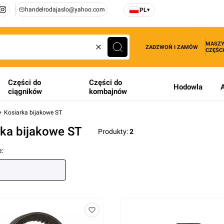
handelrodajaslo@yahoo.com
PL
▾
MASZY
ZADZWOŃ I ZAMÓW
CZĘŚCI
Wyczyść
Szukaj
Części do
Części do
Hodowla
ciągników
kombajnów
Kosiarka bijakowe ST
rka bijakowe ST
Produkty:
2
produktów
: