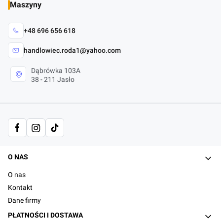
Maszyny
+48 696 656 618
handlowiec.roda1@yahoo.com
Dąbrówka 103A
38 - 211 Jasło
Linki w stopce
O NAS
O nas
Kontakt
Dane firmy
PŁATNOŚCI I DOSTAWA