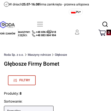
W dniach
25.07-16.08
firma zamknięta - przerwa urlopowa
PL
▾
Otwórz
Menu
Szukaj
Produ
+48 696 656 618
MASZYNY:
OŃ I ZAMÓW
Ulubione
Zaloguj się
Koszyk
+48 883 864 904
CZĘŚCI:
Roda Sp. z o.o.
Maszyny rolnicze
Głębosze
Głębosze Firmy Bomet
FILTRY
Produkty:
8
Lista produktów
Sortowanie: