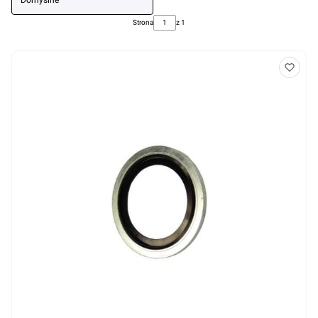
Domyślne
Strona
z 1