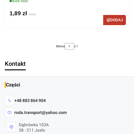
duża ilość
1,89 zł
Strona
z 1
Kontakt
Części
+48 883 864 904
roda.transport@yahoo.com
Dąbrówka 103A
38 - 211 Jasło