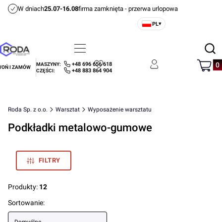
W dniach
25.07-16.08
firma zamknięta - przerwa urlopowa
PL
▾
Otwórz
Menu
Szukaj
Produ
+48 696 656 618
MASZYNY:
OŃ I ZAMÓW
Ulubione
Zaloguj się
Koszyk
+48 883 864 904
CZĘŚCI:
Roda Sp. z o.o.
Warsztat
Wyposażenie warsztatu
Podkładki metalowo-gumowe
FILTRY
Produkty:
12
Lista produktów
Sortowanie: