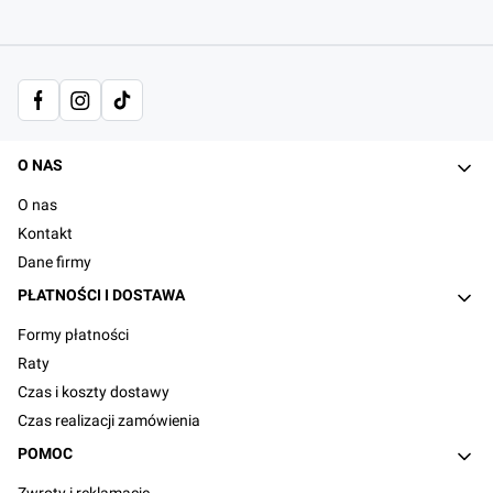
Linki w stopce
O NAS
O nas
Kontakt
Dane firmy
PŁATNOŚCI I DOSTAWA
Formy płatności
Raty
Czas i koszty dostawy
Czas realizacji zamówienia
POMOC