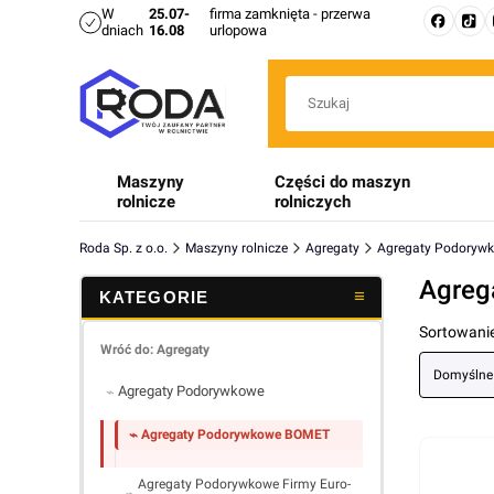
W
25.07-
firma zamknięta - przerwa
dniach
16.08
urlopowa
Maszyny
Części do maszyn
rolnicze
rolniczych
Roda Sp. z o.o.
Maszyny rolnicze
Agregaty
Agregaty Podoryw
Agreg
Lista 
Sortowanie
Wróć do: Agregaty
Domyślne
Agregaty Podorywkowe
Agregaty Podorywkowe BOMET
Agregaty Podorywkowe Firmy Euro-