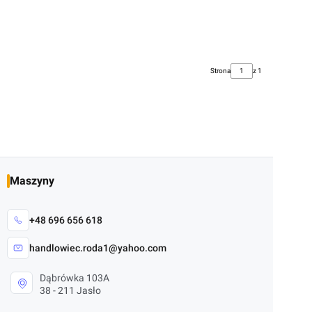
Strona
z 1
Maszyny
+48 696 656 618
handlowiec.roda1@yahoo.com
Dąbrówka 103A
38 - 211 Jasło