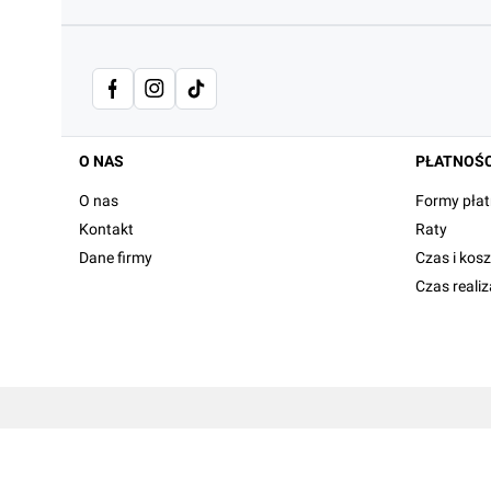
Linki w stopce
O NAS
PŁATNOŚC
O nas
Formy płat
Kontakt
Raty
Dane firmy
Czas i kos
Czas reali