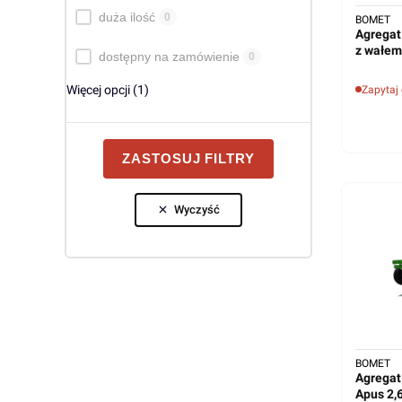
duża ilość
0
BOMET
Agregat
z wałem
dostępny na zamówienie
0
Więcej opcji (1)
Zapytaj
ZASTOSUJ FILTRY
Wyczyść
BOMET
Agregat
Apus 