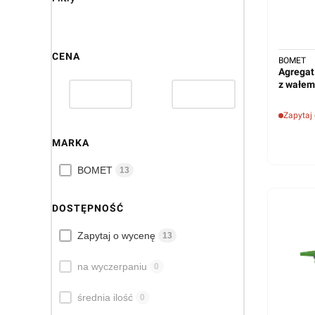
CENA
BOMET
Agregat
z wałem
Zapytaj
MARKA
Marka
BOMET
13
DOSTĘPNOŚĆ
Dostępność
Zapytaj o wycenę
13
na wyczerpaniu
0
średnia ilość
0