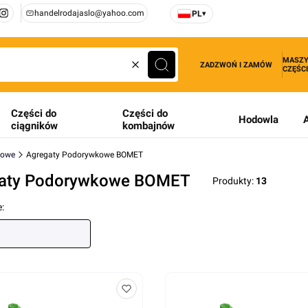
handelrodajaslo@yahoo.com
PL
▾
MASZY
ZADZWOŃ I ZAMÓW
CZĘŚCI
Wyczyść
Szukaj
Części do
Części do
Hodowla
ciągników
kombajnów
kowe
Agregaty Podorywkowe BOMET
aty Podorywkowe BOMET
Produkty:
13
produktów
: