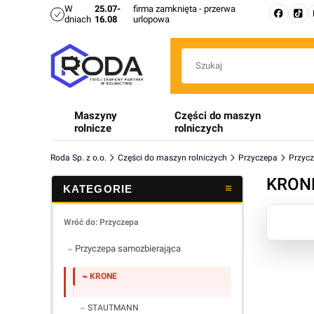
W
25.07-
firma zamknięta - przerwa
dniach
16.08
urlopowa
Maszyny
Części do maszyn
rolnicze
rolniczych
Roda Sp. z o.o.
Części do maszyn rolniczych
Przyczepa
Przyc
KRON
Lista 
Wróć do: Przyczepa
Przyczepa samozbierająca
KRONE
STAUTMANN