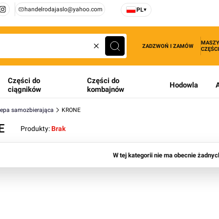
handelrodajaslo@yahoo.com
PL
▾
MASZY
ZADZWOŃ I ZAMÓW
CZĘŚCI
Wyczyść
Szukaj
Części do
Części do
Hodowla
ciągników
kombajnów
zepa samozbierająca
KRONE
E
Produkty:
Brak
produktów
W tej kategorii nie ma obecnie żadny