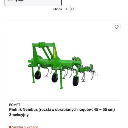
Domyślne
Strona
z 1
BOMET
Pielnik Nembus (rozstaw obrabianych rzędów: 45 – 55 cm)
3-sekcyjny
Zapytaj o wycenę