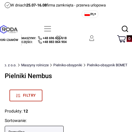
W dniach
25.07-16.08
firma zamknięta - przerwa urlopowa
PL
▾
Otwórz
Menu
Szukaj
Produ
+48 696 656 618
MASZYNY:
OŃ I ZAMÓW
Ulubione
Zaloguj się
Koszyk
+48 883 864 904
CZĘŚCI:
 Sp. z o.o.
Maszyny rolnicze
Pielniko-obsypniki
Pielniko-obsypnik BOMET
Pielniki Nembus
FILTRY
Produkty:
12
Lista produktów
Sortowanie: