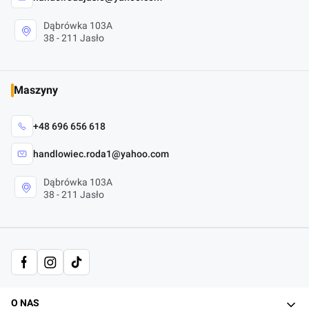
Dąbrówka 103A
38 - 211 Jasło
Maszyny
+48 696 656 618
handlowiec.roda1@yahoo.com
Dąbrówka 103A
38 - 211 Jasło
Linki w stopce
O NAS