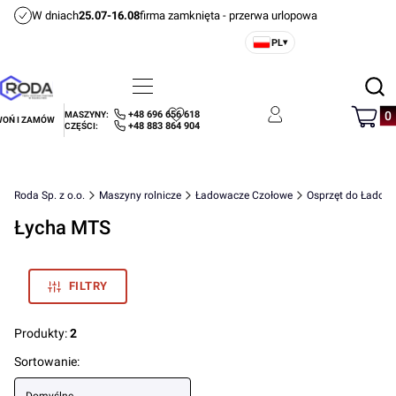
W dniach
25.07-16.08
firma zamknięta - przerwa urlopowa
PL
▾
Otwórz
Menu
Szukaj
Produ
+48 696 656 618
MASZYNY:
OŃ I ZAMÓW
Ulubione
Zaloguj się
Koszyk
+48 883 864 904
CZĘŚCI:
Roda Sp. z o.o.
Maszyny rolnicze
Ładowacze Czołowe
Osprzęt do Ładow
Łycha MTS
FILTRY
Produkty:
2
Lista produktów
Sortowanie: