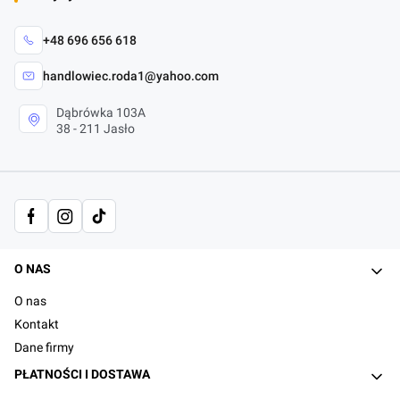
+48 696 656 618
handlowiec.roda1@yahoo.com
Dąbrówka 103A
38 - 211 Jasło
Linki w stopce
O NAS
O nas
Kontakt
Dane firmy
PŁATNOŚCI I DOSTAWA