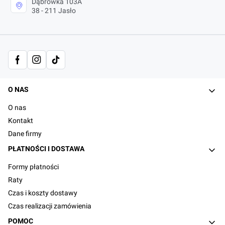
Dąbrówka 103A
38 - 211 Jasło
Linki w stopce
O NAS
O nas
Kontakt
Dane firmy
PŁATNOŚCI I DOSTAWA
Formy płatności
Raty
Czas i koszty dostawy
Czas realizacji zamówienia
POMOC