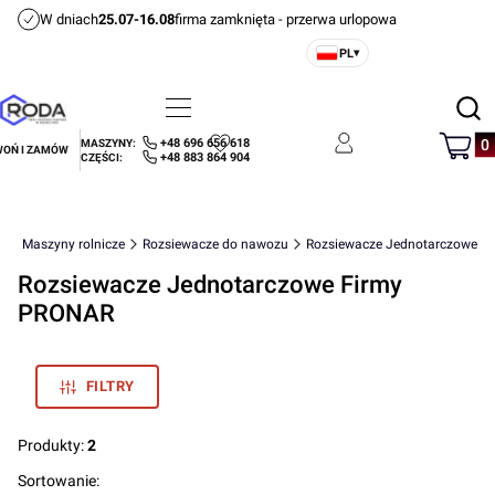
W dniach
25.07-16.08
firma zamknięta - przerwa urlopowa
PL
▾
Otwórz
Menu
Szukaj
Produ
+48 696 656 618
MASZYNY:
OŃ I ZAMÓW
Ulubione
Zaloguj się
Koszyk
+48 883 864 904
CZĘŚCI:
.
Maszyny rolnicze
Rozsiewacze do nawozu
Rozsiewacze Jednotarczowe
Rozsiewacze Jednotarczowe Firmy
PRONAR
FILTRY
Produkty:
2
Lista produktów
Sortowanie: