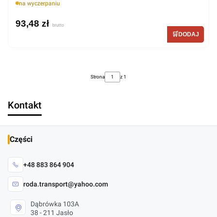
na wyczerpaniu
93,48 zł
Strona
z 1
Kontakt
Części
+48 883 864 904
roda.transport@yahoo.com
Dąbrówka 103A
38 - 211 Jasło