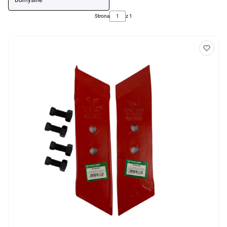
Domyślne
Strona
z 1