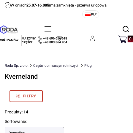
W dniach
25.07-16.08
firma zamknięta - przerwa urlopowa
PL
▾
Otwórz
Menu
Szukaj
Produ
+48 696 656 618
MASZYNY:
OŃ I ZAMÓW
Ulubione
Zaloguj się
Koszyk
+48 883 864 904
CZĘŚCI:
Roda Sp. z o.o.
Części do maszyn rolniczych
Pług
Kverneland
FILTRY
Produkty:
14
Lista produktów
Sortowanie: